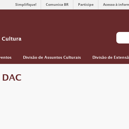
Simplifique!
Comunica BR
Participe
Acesso à infor
 Cultura
ventos
Divisão de Assuntos Culturais
Divisão de Extens
l DAC