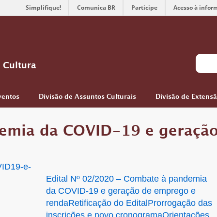
Simplifique!
Comunica BR
Participe
Acesso à infor
 Cultura
ventos
Divisão de Assuntos Culturais
Divisão de Extens
emia da COVID-19 e geração
Edital Nº 02/2020 – Combate à pandemia
da COVID-19 e geração de emprego e
renda
Retificação do Edital
Prorrogação das
inscrições e novo cronograma
Orientações