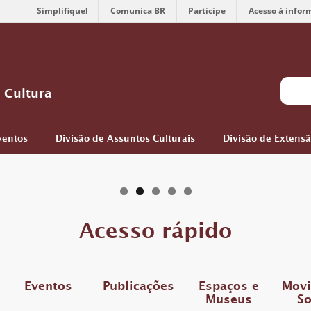
Simplifique!
Comunica BR
Participe
Acesso à infor
 Cultura
ventos
Divisão de Assuntos Culturais
Divisão de Extens
Acesso rápido
Eventos
Publicações
Espaços e
Mov
Museus
So