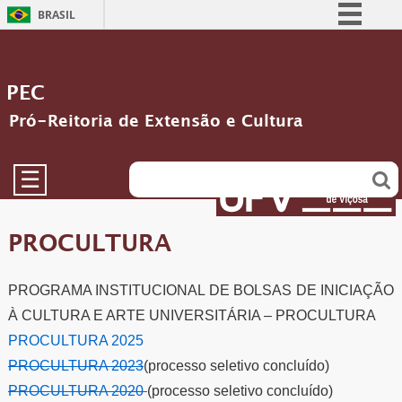
BRASIL
Simplifique!
Comunica BR
PEC
Participe
Pró-Reitoria de Extensão e Cultura
Acesso à informação
Legislação
☰
Canais
PROCULTURA
PROGRAMA INSTITUCIONAL DE BOLSAS DE INICIAÇÃO
À CULTURA E ARTE UNIVERSITÁRIA – PROCULTURA
PROCULTURA 2025
PROCULTURA 2023
(processo seletivo concluído)
PROCULTURA 2020
(processo seletivo concluído)