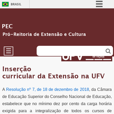
BRASIL
Simplifique!
Comunica BR
PEC
Participe
Pró-Reitoria de Extensão e Cultura
Acesso à informação
Legislação
☰
Canais
Inserção
curricular da Extensão na UFV
A
Resolução nº 7, de 18 de dezembro de 2018
, da Câmara
de Educação Superior do Conselho Nacional de Educação,
estabelece que no mínimo dez por cento da carga horária
exigida para a integralização de todos os cursos de