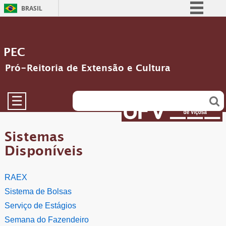
BRASIL
Simplifique!
Comunica BR
PEC
Participe
Pró-Reitoria de Extensão e Cultura
Acesso à informação
Legislação
☰
Canais
Sistemas
Disponíveis
RAEX
Sistema de Bolsas
Serviço de Estágios
Semana do Fazendeiro