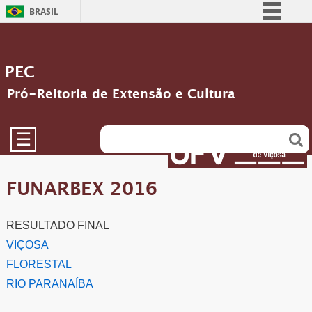
BRASIL
Simplifique!
Comunica BR
PEC
Participe
Pró-Reitoria de Extensão e Cultura
Acesso à informação
Legislação
☰
Canais
FUNARBEX 2016
RESULTADO FINAL
VIÇOSA
FLORESTAL
RIO PARANAÍBA