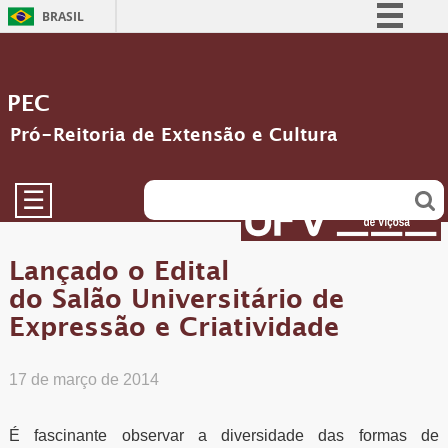
BRASIL
Simplifique!
Comunica BR
PEC
Participe
Pró-Reitoria de Extensão e Cultura
Acesso à informação
Legislação
☰
Canais
Lançado o Edital
do Salão Universitário de
Expressão e Criatividade
17 de março de 2014
É fascinante observar a diversidade das formas de