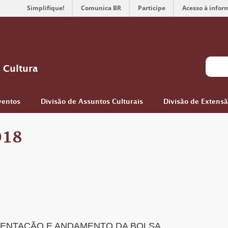
Simplifique!
Comunica BR
Participe
Acesso à infor
 Cultura
ventos
Divisão de Assuntos Culturais
Divisão de Extens
018
ENTAÇÃO E ANDAMENTO DA BOLSA