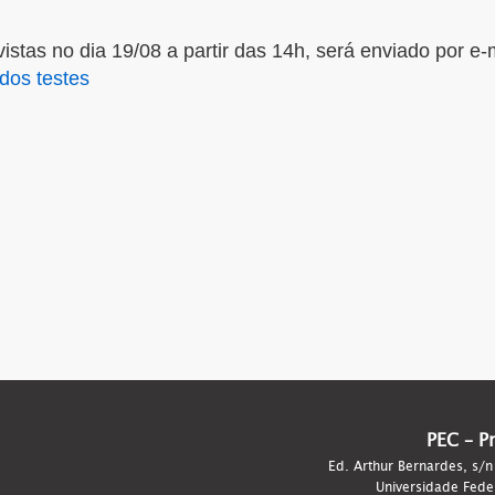
vistas no dia 19/08 a partir das 14h, será enviado por e-
dos testes
PEC – P
Ed. Arthur Bernardes, s/n
Universidade Fede