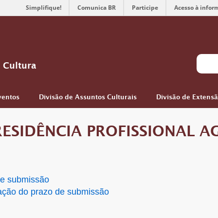
Simplifique!
Comunica BR
Participe
Acesso à infor
 Cultura
ventos
Divisão de Assuntos Culturais
Divisão de Extens
ESIDÊNCIA PROFISSIONAL AG
5
de submissão
ação do prazo de submissão