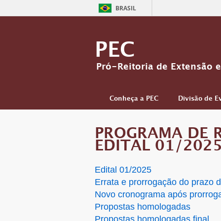
BRASIL
PEC
Pró-Reitoria de Extensão e
Conheça a PEC
Divisão de E
PROGRAMA DE R
EDITAL 01/202
Edital 01/2025
Errata e prorrogação do prazo 
Novo cronograma após prorrog
Propostas homologadas
Propostas homologadas final