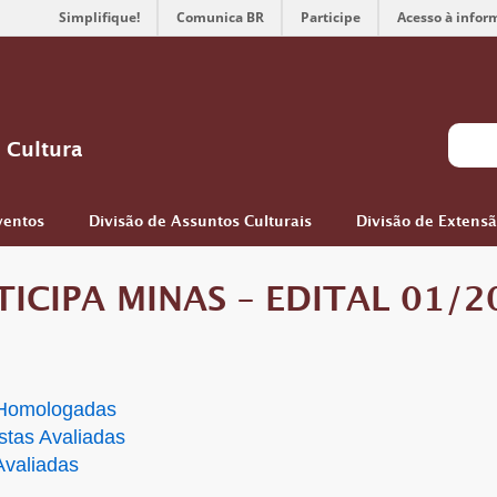
Simplifique!
Comunica BR
Participe
Acesso à infor
 Cultura
ventos
Divisão de Assuntos Culturais
Divisão de Extens
ICIPA MINAS – EDITAL 01/2
 Homologadas
stas Avaliadas
Avaliadas