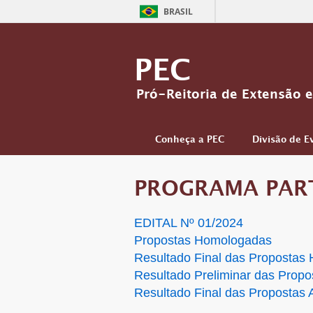
BRASIL
PEC
Pró-Reitoria de Extensão e
Conheça a PEC
Divisão de E
PROGRAMA PART
EDITAL Nº 01/2024
Propostas Homologadas
Resultado Final das Propostas
Resultado Preliminar das Propo
Resultado Final das Propostas 