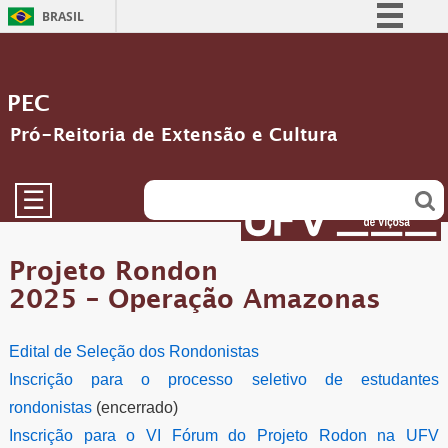
BRASIL
Simplifique!
Comunica BR
PEC
Participe
Pró-Reitoria de Extensão e Cultura
Acesso à informação
Legislação
☰
Canais
Projeto Rondon
2025 – Operação Amazonas
Edital de Seleção dos Rondonistas
Inscrição para o processo seletivo de estudantes
rondonistas
(encerrado)
Inscrição para o VI Fórum do Projeto Rodon na UFV