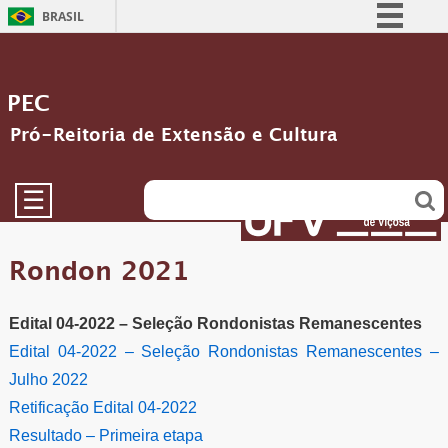
BRASIL
Simplifique!
Comunica BR
PEC
Participe
Pró-Reitoria de Extensão e Cultura
Acesso à informação
Legislação
☰
Canais
Rondon 2021
Edital 04-2022 – Seleção Rondonistas
Remanescentes
Edital 04-2022 – Seleção Rondonistas Remanescentes –
Julho 2022
Retificação Edital 04-2022
Resultado – Primeira etapa