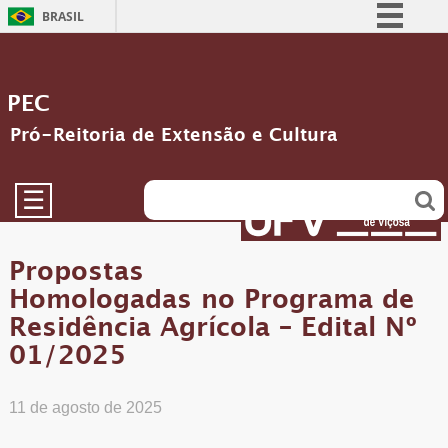
BRASIL
Simplifique!
Comunica BR
PEC
Participe
Pró-Reitoria de Extensão e Cultura
Acesso à informação
Legislação
☰
Canais
Propostas
Homologadas no Programa de
Residência Agrícola – Edital Nº
01/2025
11 de agosto de 2025