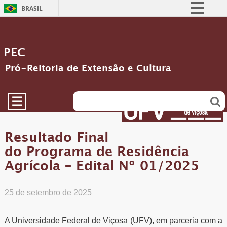
BRASIL
Simplifique!
Comunica BR
PEC
Participe
Pró-Reitoria de Extensão e Cultura
Acesso à informação
Legislação
☰
Canais
Resultado Final
do Programa de Residência
Agrícola – Edital Nº 01/2025
25 de setembro de 2025
A Universidade Federal de Viçosa (UFV), em parceria com a